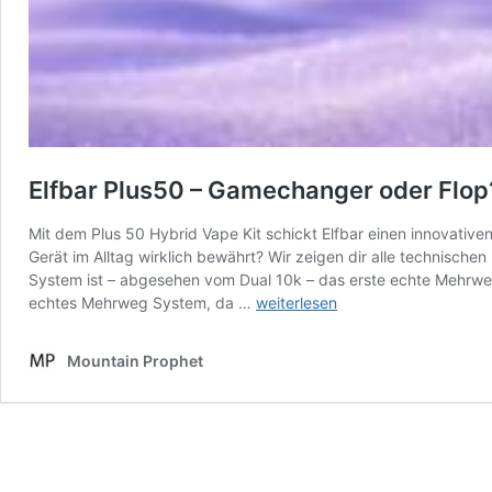
Elfbar Plus50 – Gamechanger oder Flop
Mit dem Plus 50 Hybrid Vape Kit schickt Elfbar einen innovative
Gerät im Alltag wirklich bewährt? Wir zeigen dir alle technisch
System ist – abgesehen vom Dual 10k – das erste echte Mehrwe
Elfbar
echtes Mehrweg System, da …
weiterlesen
Plus50
–
Mountain Prophet
Gamechanger
oder
Flop?