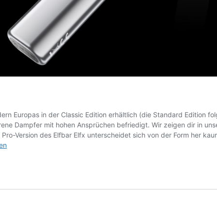
ern Europas in der Classic Edition erhältlich (die Standard Edition fo
rene Dampfer mit hohen Ansprüchen befriedigt. Wir zeigen dir in uns
Die Pro-Version des Elfbar Elfx unterscheidet sich von der Form her 
sen